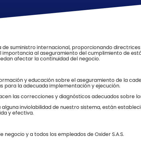
 de suministro internacional,
proporciona
ndo directrices
l importancia
al
asegura
miento
de
l
cumpli
miento
de
está
puedan afectar
la continuidad del negocio
.
 formación y educación sobre el aseguramiento de la cad
as para
la adecuada implementación
y ejecución
.
a
cen
las
correcciones
y
diagnósticos
adecuados sobre los
 alguna inviolabilidad de nuestro sistema
, están estableci
a y efectiva.
 de negocio y a todos los empleados de Oxider S.A.S.